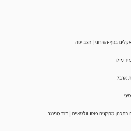
לים בנוף-העירוני | חצב יפה
יר מילר
ת ארבל
יני
תכנון מתקנים פוטו-וולטאיים | דוד מנינגר