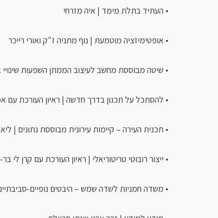
• העתיד בתלת מימד | איה מזרחי
• אופטימיזציה מוטמעת | נוף מתניה ז"ק ואורי רייכר
• שיטה מבוססת מחשב לעיצוב הממתן השפעות שינויי אק
• להסתכל על תכנון בדרך חדשה | ראיון העורכת עם אמ
• תכנית העירה – קיימות עירונית מבוססת נתונים | ליא
• ייצור רובוטי טריטוריאלי | ראיון העורכת עם קרן לי בר-ס
• משדה חמניות לשדה שמש – היבטים נופיים-סביבתיים ב