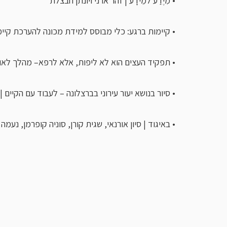
• מִיֶדַע למֵידָע | זהר ארני ויונתן חבצלת
• קיימות ברגע: כלי מבוסס למידת מכונה להערכת קיימו
• תפקיד העצים הוא לא ליפות, אלא לרפא– מהלך לאו
• סיור בנושא יעור עירוני בברצלונה – לעבוד עם הקיים | 
• באיגוד | סיון אורנאי, שגית קורן, סוניה קופרמן, נעמה