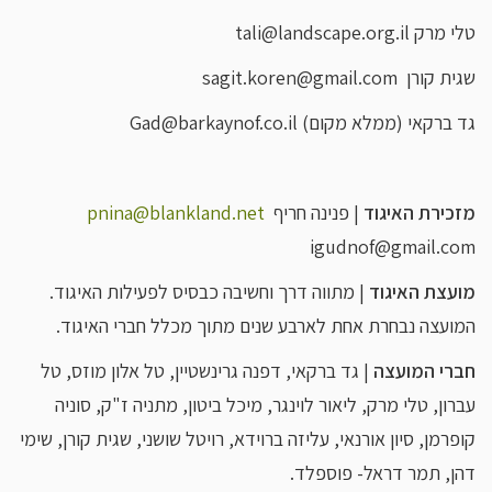
טלי מרק tali@landscape.org.il
שגית קורן sagit.koren@gmail.com
גד ברקאי (ממלא מקום) Gad@barkaynof.co.il
מזכירת האיגוד
| פנינה חריף
pnina@blankland.net
igudnof@gmail.com
מועצת האיגוד
| מתווה דרך וחשיבה כבסיס לפעילות האיגוד.
המועצה נבחרת אחת לארבע שנים מתוך מכלל חברי האיגוד.
חברי המועצה
| גד ברקאי, דפנה גרינשטיין, טל אלון מוזס, טל
עברון, טלי מרק, ליאור לוינגר, מיכל ביטון, מתניה ז"ק, סוניה
קופרמן, סיון אורנאי, עליזה ברוידא, רויטל שושני, שגית קורן, שימי
דהן, תמר דראל- פוספלד.