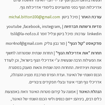
אדריכלות הנוף בפני מתעניינים בלימודי אדריכלות נוף.
עורכת האתר
| מיכל ביטון
michal.bitton100@gmail.com
מדיות ורשתות חברתיות
| youtube ,facebook, instegram,
linkedin עורכות: מיכל ביטון וצליל זומר tslil@la-nof.co.il
פודקאסט "קול הנוף"
| מור נבון גוליק mor4nof@gmail.com
תחרות "אות אדריכלות הנוף"
| תחרות שנתית שמטרתה לחשוף
את הפעילות הרבה שנעשית ע"י אדריכלי הנוף בישראל, וכן לעודד
מצוינות ויצירתיות. התחרות הינה שנתית והאות מוענק במסגרת
הכנס השנתי של האיגוד. ועדת הפרס מורכבת מנציג ההנהלה,
אדריכלי נוף חברי איגוד ובעלי תפקידים ציבוריים.
הנהלת האיגוד
| אמונה על קידום מטרות האיגוד וזאת באמצעות
כלים רבים, ביניהם: ייזום כנסים וליווי הכנס השנתי של האיגוד,