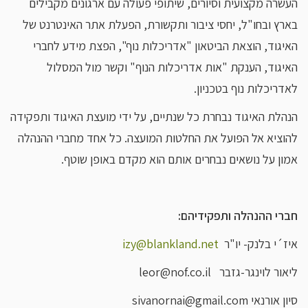
העשרה מקצועית וסיורים, שיתופי פעולה עם ארגונים מקבילים
בארץ ובחו"ל, יחסי ציבור ותקשורת, הפעלת אתר האינטרנט של
האיגוד, הוצאת הביטאון "אדריכלות נוף", הפצת מידע לחברי
האיגוד, הענקת "אות אדריכלות הנוף" וקשר מול המסלול
לאדריכלות נוף בטכניון.
הנהלת האיגוד נבחרת כל שנתיים, על ידי מועצת האיגוד ותפקידה
להוציא אל הפועל את החלטות המועצה. כל אחד מחברי ההנהלה
אמון על נושאים נבחרים אותם הוא מקדם באופן שוטף.
חברי ההנהלה ותפקידיהם:
איז´י בלנק- יו"ר
izy@blankland.net
ליאור לוינגר-גזבר leor@nof.co.il
סיון אורנאי sivanornai@gmail.com