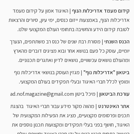
קידום מעמד אדריכלות הנוף
| האיגוד אמון על קידום מעמד
אדריכלות הנוף, באמצעות ייזום כנסים, ימי עיון, סיורים והרצאות
לטובת קידום הידע והחשיבה בתחומי העולם המקצועי שלנו.
הכנס השנתי
| מסורת רבת שנים של כנס רב משתתפים, הנערך
יומיים, עוסק כל פעם בנושא אחר ובוא מציגים דוברים מהארץ
ומהעולם נושאים עכשוויים, נושאים לדיון ואתגרים תכנוניים.
ביטאון "אדריכלות נוף"
| מגזין העוסק בנושאי אדריכלות נוף
ומופץ לכלל חברי האיגוד ובעלי תפקידים בעולם המקצועי.
עורכת הביטאון
| מיכל ביטון ad.nof.magazine@gmail.com
אתר האינטרנט
| מהווה מקור מידע עבור חברי האיגוד בהצגת
תכנים ופרסומים מקצועיים, מציג את הפעילות המקצועית של
האיגוד, חושף בפני בעלי תפקידים ומקצועות תכנון נוספים את
הנעשה בתחום תכנון הנוף על ידי חברי האיגוד וחושפת עולם